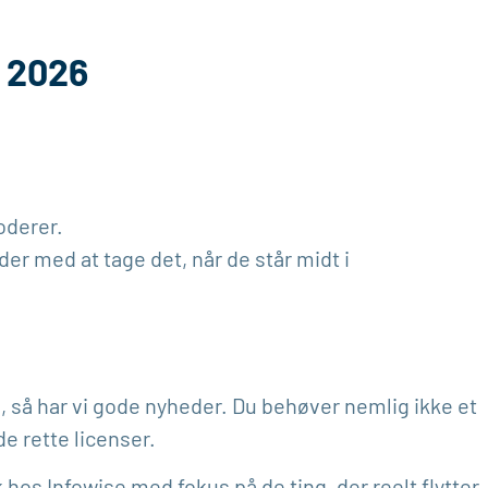
i 2026
oderer.
nder med at tage det, når de står midt i
, så har vi gode nyheder. Du behøver nemlig ikke et
de rette licenser.
k hos Infowise med fokus på de ting, der reelt flytter