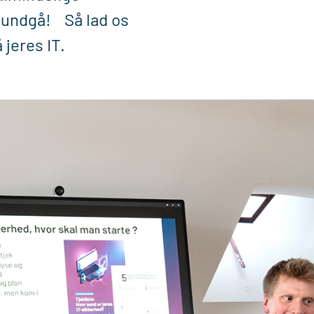
e undgå! Så lad os
 jeres IT.