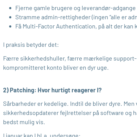
Fjerne gamle brugere og leverandør-adgange
Stramme admin-rettigheder (ingen “alle er adm
Få Multi-Factor Authentication, på alt der kan 
I praksis betyder det:
Færre sikkerhedshuller, færre mærkelige support-sa
kompromitteret konto bliver en dyr uge.
2) Patching: Hvor hurtigt reagerer I?
Sårbarheder er kedelige. Indtil de bliver dyre. Men 
sikkerhedsopdaterer fejlrettelser på software og 
bedst mulig vis.
I januar kan I bl.a. undersøge: