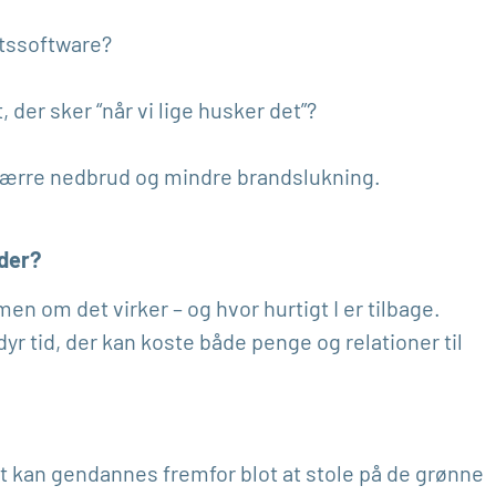
rtssoftware?
, der sker “når vi lige husker det”?
t, færre nedbrud og mindre brandslukning.
lder?
en om det virker – og hvor hurtigt I er tilbage.
yr tid, der kan koste både penge og relationer til
elt kan gendannes fremfor blot at stole på de grønne