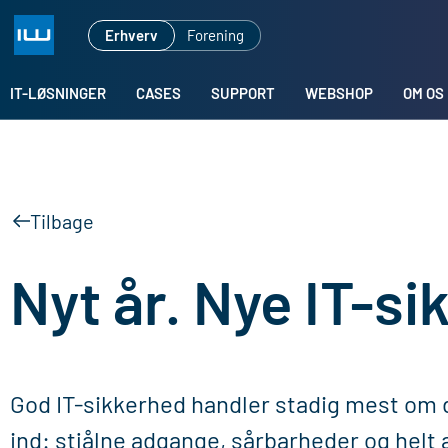
Erhverv
Forening
IT-LØSNINGER
CASES
SUPPORT
WEBSHOP
OM OS
Tilbage
Nyt år. Nye IT-s
God IT-sikkerhed handler stadig mest om d
ind: stjålne adgange, sårbarheder og helt 