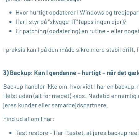
Hvor hurtigt opdaterer I Windows og tredjepa
Har I styr på “skygge-IT” (apps ingen ejer)?
Er patching (opdatering) en rutine – eller noget
I praksis kan I på den måde sikre mere stabil drif
3) Backup: Kan I gendanne – hurtigt – når det gæ
Backup handler ikke om, hvorvidt I har en backup, m
Helst uden (alt for meget) kaos. Nedetid er nemlig d
jeres kunder eller samarbejdspartnere.
Find ud af om I har:
Test restore – Har I testet, at jeres backup re