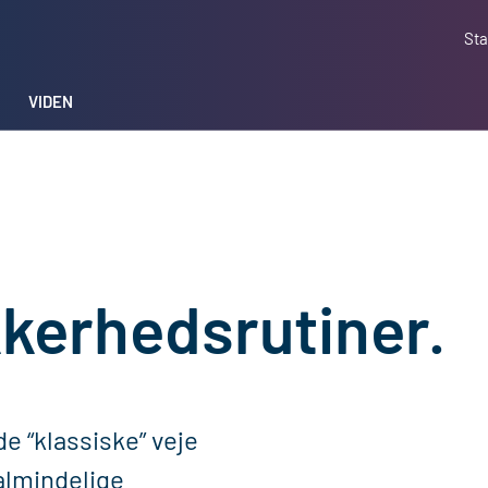
Sta
VIDEN
ikkerhedsrutiner.
e “klassiske” veje
almindelige