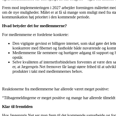
Frem mod implementeringen i 2027 arbejder foreningen målrettet me
om de nye muligheder. Målet er at få så mange som muligt med fra sta
kommunikation høj prioritet i den kommende periode.
Hvad betyder det for medlemmerne?
For medlemmerne er fordelene konkrete:
Den vigtigste gevinst er billigere internet, som skal gøre det lett
konkurrere med fibernet og fastholde både nuværende og ko
Medlemmerne får nemmere og hurtigere adgang til support og h
opstår.
Selve kvaliteten af internetforbindelsen forventes at være den 
er, at Jægerspris Net fremover får langt større frihed til at udvi
produkter i takt med medlemmernes behov.
Reaktionerne fra medlemmerne har allerede været meget positive:
“Tilbagemeldingerne er meget positive og mange har allerede tilmeldt 
Klar til fremtiden
Hos Jægerspris Net ser man frem til det kommende samarbejde og for