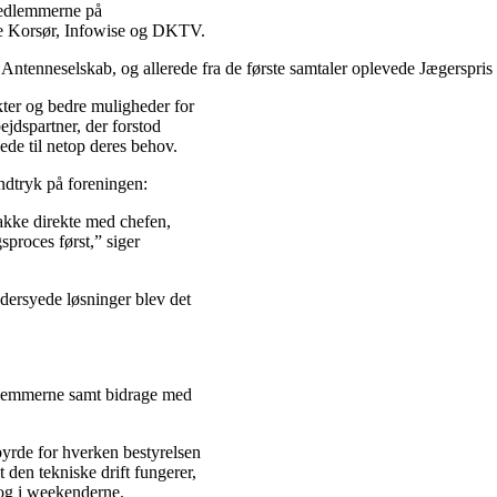
medlemmerne på
åde Korsør, Infowise og DKTV.
Antenneselskab, og allerede fra de første samtaler oplevede Jægerspris
kter og bedre muligheder for
ejdspartner, der forstod
ede til netop deres behov.
indtryk på foreningen:
akke direkte med chefen,
sproces først,” siger
ersyede løsninger blev det
edlemmerne samt bidrage med
 byrde for hverken bestyrelsen
t den tekniske drift fungerer,
 og i weekenderne.