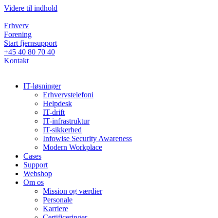
Videre til indhold
Erhverv
Forening
Start fjernsupport
+45 40 80 70 40
Kontakt
IT-løsninger
Erhvervstelefoni
Helpdesk
IT-drift
IT-infrastruktur
IT-sikkerhed
Infowise Security Awareness
Modern Workplace
Cases
Support
Webshop
Om os
Mission og værdier
Personale
Karriere
Certificeringer