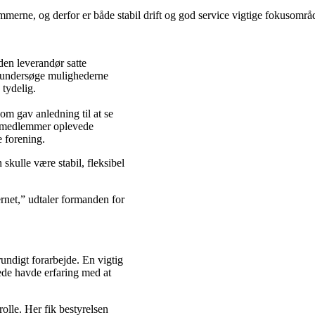
mmerne, og derfor er både stabil drift og god service vigtige fokusområ
den leverandør satte
t undersøge mulighederne
 tydelig.
som gav anledning til at se
gle medlemmer oplevede
 forening.
skulle være stabil, fleksibel
ernet,” udtaler formanden for
rundigt forarbejde. En vigtig
ede havde erfaring med at
olle. Her fik bestyrelsen