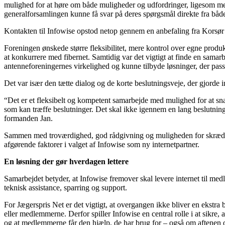
mulighed for at høre om både muligheder og udfordringer, ligesom 
generalforsamlingen kunne få svar på deres spørgsmål direkte fra b
Kontakten til Infowise opstod netop gennem en anbefaling fra Korsør 
Foreningen ønskede større fleksibilitet, mere kontrol over egne produ
at konkurrere med fibernet. Samtidig var det vigtigt at finde en samarb
antenneforeningernes virkelighed og kunne tilbyde løsninger, der pass
Det var især den tætte dialog og de korte beslutningsveje, der gjorde 
“Det er et fleksibelt og kompetent samarbejde med mulighed for at sn
som kan træffe beslutninger. Det skal ikke igennem en lang beslutning
formanden Jan.
Sammen med troværdighed, god rådgivning og muligheden for skrædd
afgørende faktorer i valget af Infowise som ny internetpartner.
En løsning der gør hverdagen lettere
Samarbejdet betyder, at Infowise fremover skal levere internet til m
teknisk assistance, sparring og support.
For Jægerspris Net er det vigtigt, at overgangen ikke bliver en ekstra
eller medlemmerne. Derfor spiller Infowise en central rolle i at sikre, a
og at medlemmerne får den hjælp, de har brug for – også om aftenen