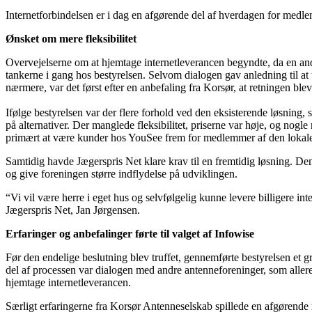
Internetforbindelsen er i dag en afgørende del af hverdagen for medle
Ønsket om mere fleksibilitet
Overvejelserne om at hjemtage internetleverancen begyndte, da en an
tankerne i gang hos bestyrelsen. Selvom dialogen gav anledning til a
nærmere, var det først efter en anbefaling fra Korsør, at retningen blev
Ifølge bestyrelsen var der flere forhold ved den eksisterende løsning, 
på alternativer. Der manglede fleksibilitet, priserne var høje, og no
primært at være kunder hos YouSee frem for medlemmer af den lokale
Samtidig havde Jægerspris Net klare krav til en fremtidig løsning. Den 
og give foreningen større indflydelse på udviklingen.
“Vi vil være herre i eget hus og selvfølgelig kunne levere billigere int
Jægerspris Net, Jan Jørgensen.
Erfaringer og anbefalinger førte til valget af Infowise
Før den endelige beslutning blev truffet, gennemførte bestyrelsen et g
del af processen var dialogen med andre antenneforeninger, som aller
hjemtage internetleverancen.
Særligt erfaringerne fra Korsør Antenneselskab spillede en afgørende r