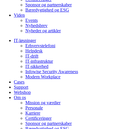
Sponsor og partnerskaber
Bæredygtighed og ESG
Viden
Events
Nyhedsbrev
Nyheder og artikler
IT-løsninger
Erhvervstelefoni
Helpdesk
IT-drift
IT-infrastruktur
IT-sikkerhed
Infowise Security Awareness
Modern Workplace
Cases
Support
Webshop
Om os
Mission og værdier
Personale
Karriere
Certificeringer
Sponsor og partnerskaber
Bæredygtighed og ESG