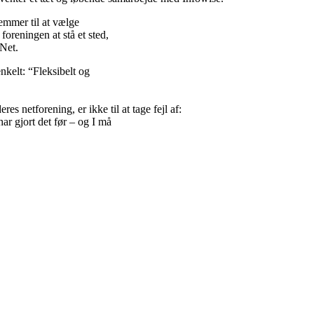
emmer til at vælge
oreningen at stå et sted,
 Net.
nkelt: “Fleksibelt og
es netforening, er ikke til at tage fejl af:
har gjort det før – og I må