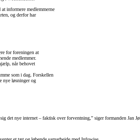
d at informere medlemmerne
rten, og derfor har
ere for foreningen at
mmende medlemmer.
jælp, når behovet
samme som i dag. Forskellen
kle nye løsninger og
sig det nye internet – faktisk over forventning,” siger formanden Jan J
venter et tæt og løbende samarbejde med Infowise.