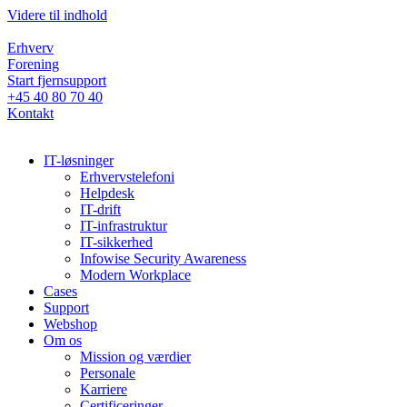
Videre til indhold
Erhverv
Forening
Start fjernsupport
+45 40 80 70 40
Kontakt
IT-løsninger
Erhvervstelefoni
Helpdesk
IT-drift
IT-infrastruktur
IT-sikkerhed
Infowise Security Awareness
Modern Workplace
Cases
Support
Webshop
Om os
Mission og værdier
Personale
Karriere
Certificeringer