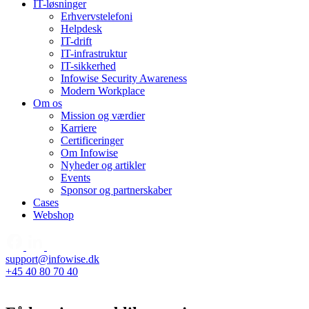
IT-løsninger
Erhvervstelefoni
Helpdesk
IT-drift
IT-infrastruktur
IT-sikkerhed
Infowise Security Awareness
Modern Workplace
Om os
Mission og værdier
Karriere
Certificeringer
Om Infowise
Nyheder og artikler
Events
Sponsor og partnerskaber
Cases
Webshop
support@infowise.dk
+45 40 80 70 40