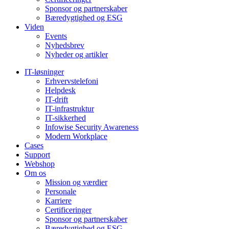
Sponsor og partnerskaber
Bæredygtighed og ESG
Viden
Events
Nyhedsbrev
Nyheder og artikler
IT-løsninger
Erhvervstelefoni
Helpdesk
IT-drift
IT-infrastruktur
IT-sikkerhed
Infowise Security Awareness
Modern Workplace
Cases
Support
Webshop
Om os
Mission og værdier
Personale
Karriere
Certificeringer
Sponsor og partnerskaber
Bæredygtighed og ESG