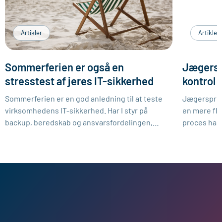
Artikler
Artikler
Sommerferien er også en
Jægersp
stresstest af jeres IT-sikkerhed
kontrol 
Infowis
Sommerferien er en god anledning til at teste
Jægerspris 
virksomhedens IT-sikkerhed. Har I styr på
en mere fle
backup, beredskab og ansvarsfordelingen,
proces har
hvis noget går galt, mens nøglepersonerne
besluttet a
holder ferie? Vi giver konkrete råd til, hvordan I
samarbejde
kan gå på ferie med lidt mere ro i maven.