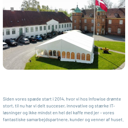
Siden vores spæde start i 2014, hvor vi hos Infowise drømte
stort, til nu har vi delt succeser, innovative og stærke IT-
løsninger og ikke mindst en hel del kaffe med jer – vores
fantastiske samarbejdspartnere, kunder og venner af huset.