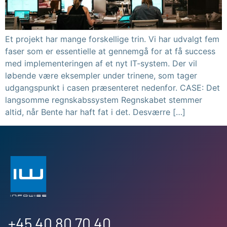
Et projekt har mange forskellige trin. Vi har udvalgt fem
faser som er essentielle at gennemgå for at få success
med implementeringen af et nyt IT-system. Der vil
løbende være eksempler under trinene, som tager
udgangspunkt i casen præsenteret nedenfor. CASE: Det
langsomme regnskabssystem Regnskabet stemmer
altid, når Bente har haft fat i det. Desværre […]
+45 40 80 70 40