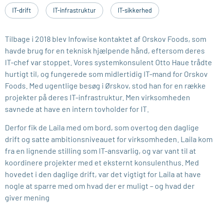
IT-drift
IT-infrastruktur
IT-sikkerhed
Tilbage i 2018 blev Infowise kontaktet af Orskov Foods, som
havde brug for en teknisk hjælpende hånd, eftersom deres
IT-chef var stoppet. Vores systemkonsulent Otto Haue trådte
hurtigt til, og fungerede som midlertidig IT-mand for Orskov
Foods. Med ugentlige besøg i Ørskov, stod han for en række
projekter på deres IT-infrastruktur. Men virksomheden
savnede at have en intern tovholder for IT.
Derfor fik de Laila med om bord, som overtog den daglige
drift og satte ambitionsniveauet for virksomheden. Laila kom
fra en lignende stilling som IT-ansvarlig, og var vant til at
koordinere projekter med et eksternt konsulenthus. Med
hovedet i den daglige drift, var det vigtigt for Laila at have
nogle at sparre med om hvad der er muligt – og hvad der
giver mening